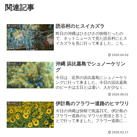
関連記事
読谷村のヒスイカズラ
日々のこと
昨日の沖縄はひさびさの快晴だったの
で、ネットニュースで見た読谷村にヒス
イカズラを見に行って来ました。こちら
のヒスイカズラは、読谷村の個人のお宅
の玄関先に見事に咲いており、大勢の人
2026.04.03
が見学に来ていました。もちろん、個人
宅なのでマナーを守って静か...
沖縄 浜比嘉島でシュノーケリン
日々のこと
グ
今日は、近所の浜比嘉島にシュノーケリ
ングに行って来ました。今日の浜比嘉島
のビーチは土日とは違い、人が少なく気
持ちよくシュノーケリングを楽しむこと
2024.08.01
ができました。ただ、海の透明度があま
り良くなかったのが残念です。
伊計島のフラワー道路のヒマワリ
日々のこと
今日の沖縄は快晴で気温21℃。伊計島の
フラワー道路のヒマワリが見頃と言うこ
とで行って来ました。フラワー道路には
約1Kmに渡って約16万本のヒマワリが植
えられており、丁度今が見頃になってい
2026.03.17
ます。今日は天気がいいので多くの人達