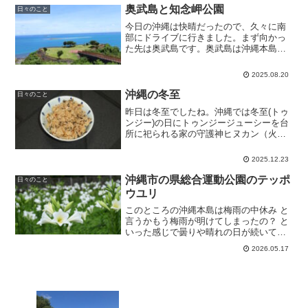
が満開のヒマワリを...
奥武島と知念岬公園
日々のこと
今日の沖縄は快晴だったので、久々に南
部にドライブに行きました。まず向かっ
た先は奥武島です。奥武島は沖縄本島と
は橋でつながっており、天ぷらが有名で
す。11時半頃着いたので、さっそく何度
2025.08.20
も行っているお気に入りの天ぷら店へ。
ここでは、天ぷらを1個...
沖縄の冬至
日々のこと
昨日は冬至でしたね。沖縄では冬至(トゥ
ンジー)の日にトゥンジージューシーを台
所に祀られる家の守護神ヒヌカン（火の
神）や仏壇にも供えて、家族の健康を祈
ります。トゥンジージューシーとは、主
2025.12.23
に豚肉、ニンジン、田芋や里芋を入れた
炊き込みご飯です。私...
沖縄市の県総合運動公園のテッポ
日々のこと
ウユリ
このところの沖縄本島は梅雨の中休み と
言うかもう梅雨が明けてしまったの？ と
いった感じで曇りや晴れの日が続いてい
ます。そこで、14日(金)は沖縄市にある県
2026.05.17
総合運動公園を散歩。薄曇りなので、暑
くなく散歩には丁度いい感じです。ここ
には、地元の子...