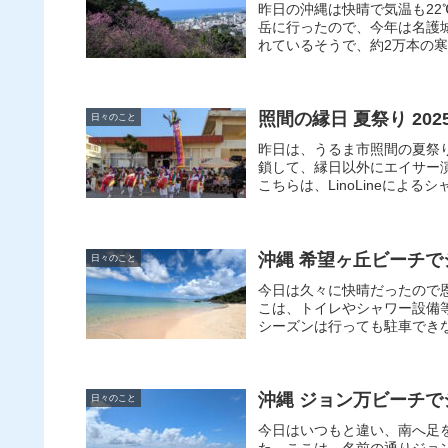
昨日の沖縄は快晴で気温も2
岳に行ったので、今年は名護
れているそうで、約2万本の寒
照間の縁日 夏祭り 202
日々のこと
昨日は、うるま市照間の夏祭
鎖して、縁日以外にエイサー
こちらは、LinoLineによる
沖縄 希望ヶ丘ビーチ
日々のこと
今日は久々に快晴だったので
こは、トイレやシャワー設備
シーズンは行っても駐車できな
沖縄 ジョン万ビーチ
日々のこと
今日はいつもと違い、南へ足