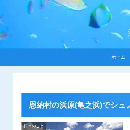
ホーム
恩納村の浜原(亀之浜)でシュ
日々のこと