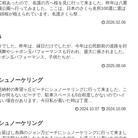
2℃程あったので、名護の方へ桜を見に行って来ました。昨年は八重
城公園へ行ってみました。ここは、日本のさくら名所100選に選ば
緋桜が植えられています。名護さくら祭...
2026.02.06
5
りでした。昨年は、縁日だけでしたが、今年は公民館前の道路を封
演舞やシャボン玉パフォーマンスも行われ、盛大に催されました。
シャボン玉パフォーマンス。子供たちが...
2025.08.04
でシュノーケリング
恩納村の希望ヶ丘ビーチにシュノーケリングに行って来ました。こ
等が何もないビーチで、駐車スペースも5台程度しかないのでハイ
い場合があります。今日私が着いた時は丁度...
2024.10.07
2024.10.08
でシュノーケリング
を延ばし糸満のジョン万ビーチにシュノーケリングに行って来まし