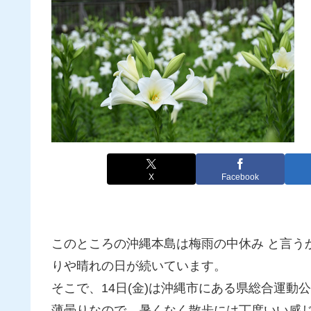
X
Facebook
このところの沖縄本島は梅雨の中休み と言う
りや晴れの日が続いています。
そこで、14日(金)は沖縄市にある県総合運動
薄曇りなので、暑くなく散歩には丁度いい感