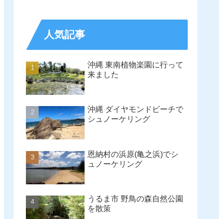
人気記事
沖縄 東南植物楽園に行って
来ました
沖縄 ダイヤモンドビーチで
シュノーケリング
恩納村の浜原(亀之浜)でシ
ュノーケリング
うるま市 野鳥の森自然公園
を散策