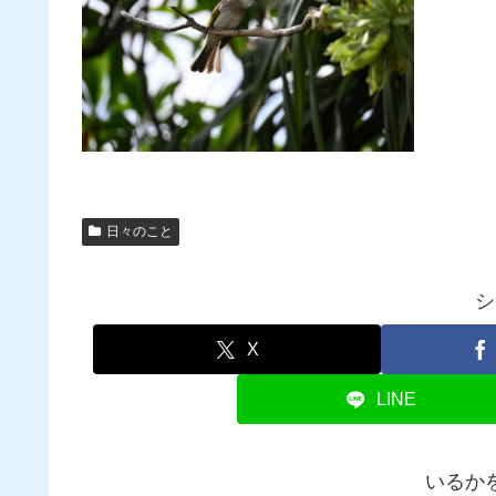
日々のこと
シ
X
LINE
いるか