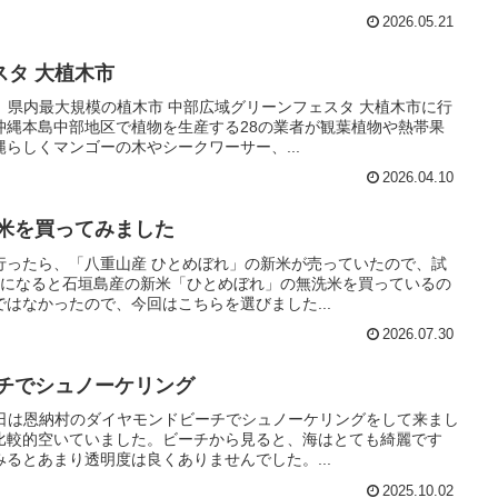
2026.05.21
タ 大植木市
。県内最大規模の植木市 中部広域グリーンフェスタ 大植木市に行
沖縄本島中部地区で植物を生産する28の業者が観葉植物や熱帯果
らしくマンゴーの木やシークワーサー、...
2026.04.10
新米を買ってみました
行ったら、「八重山産 ひとめぼれ」の新米が売っていたので、試
月になると石垣島産の新米「ひとめぼれ」の無洗米を買っているの
はなかったので、今回はこちらを選びました...
2026.07.30
ーチでシュノーケリング
昨日は恩納村のダイヤモンドビーチでシュノーケリングをして来まし
比較的空いていました。ビーチから見ると、海はとても綺麗です
るとあまり透明度は良くありませんでした。...
2025.10.02