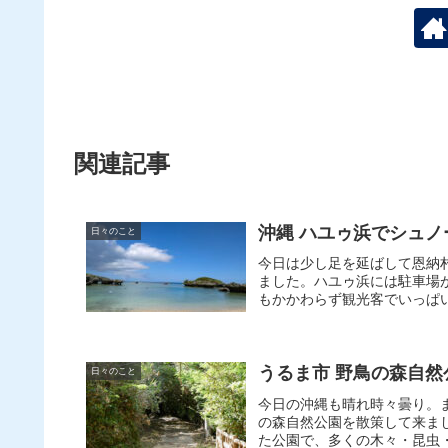
関連記事
沖縄 ハユゥ浜でシュノ
日々のこと
今日は少し足を延ばして恩納村
ました。ハユゥ浜には駐車場
もかかわらず観光客でいっぱい
うるま市 野鳥の森自然
日々のこと
今日の沖縄も晴れ時々曇り。
の森自然公園を散策して来ま
た公園で、多くの木々・昆虫・