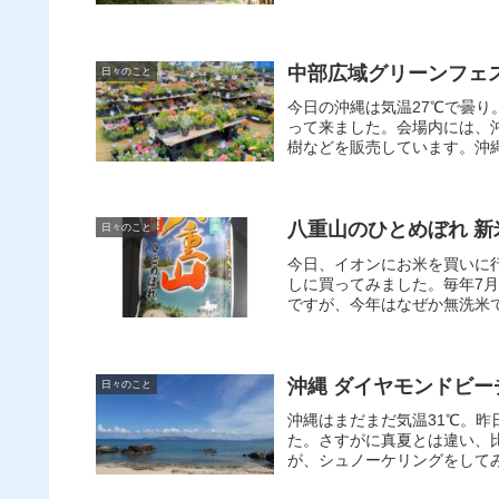
中部広域グリーンフェス
日々のこと
今日の沖縄は気温27℃で曇り
って来ました。会場内には、
樹などを販売しています。沖縄
八重山のひとめぼれ 
日々のこと
今日、イオンにお米を買いに
しに買ってみました。毎年7
ですが、今年はなぜか無洗米で
沖縄 ダイヤモンドビ
日々のこと
沖縄はまだまだ気温31℃。
た。さすがに真夏とは違い、
が、シュノーケリングをしてみ